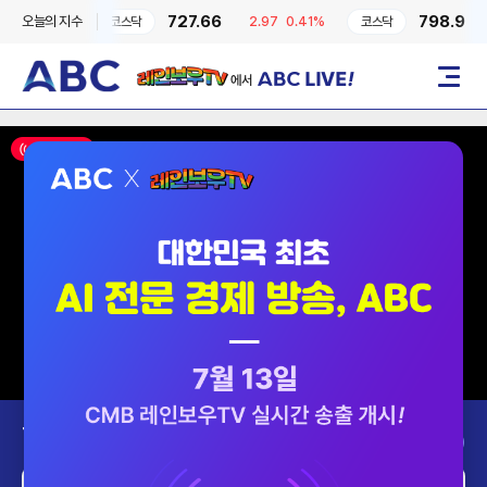
727.66
798.9
오늘의 지수
-4.28%
코스닥
2.97
0.41%
코스닥
0.
레인보우TV에서 ABC LIVE!
메뉴
ON AIR
Today’s Program
2026-08-06 (목)