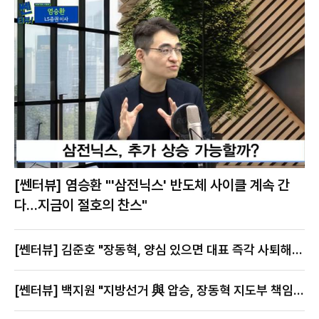
[쎈터뷰] 염승환 "'삼전닉스' 반도체 사이클 계속 간
다…지금이 절호의 찬스"
[쎈터뷰] 김준호 "장동혁, 양심 있으면 대표 즉각 사퇴해
야"
[쎈터뷰] 백지원 "지방선거 與 압승, 장동혁 지도부 책임