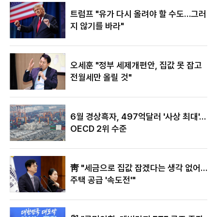
있어"
트럼프 "유가 다시 올려야 할 수도…그러
지 않기를 바라"
오세훈 "정부 세제개편안, 집값 못 잡고
전월세만 올릴 것"
6월 경상흑자, 497억달러 '사상 최대'…
OECD 2위 수준
靑 "세금으로 집값 잡겠다는 생각 없어…
주택 공급 '속도전'"